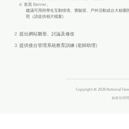
d. 首頁 Banner。
建議可用與學生互動情境、實驗室、戶外活動或台大校園
照（請提供相片檔案)
2. 提出網站雛形、討論及修改
3. 提供後台管理系統教育訓練 (老師助理)
Copyright © 2026 National Taiw
如有任何問