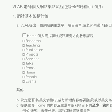
VLAB
老師個人網站
架站流程
(預計全部時程約 1 個月)
1. 網站基本架構討論
a. VLAB提出一份網站的主選單、項目清單,請老師勾選項目(
□
Home 個人照片聯絡資訊研究方向教學課程
□ Research
□ Teaching
□ Publication
□ Projects
□ Services
□ Talks
□ Press
□ Honor
□ People
□ Events
其他
b. 決定是否中/英文切換(以後每新增內容都要翻譯)或以英文
c. 提供主頁(Home)的內容及主選單個別項目下的
至少一篇
內
例如:研究、著作列表、課程或研究室成員等