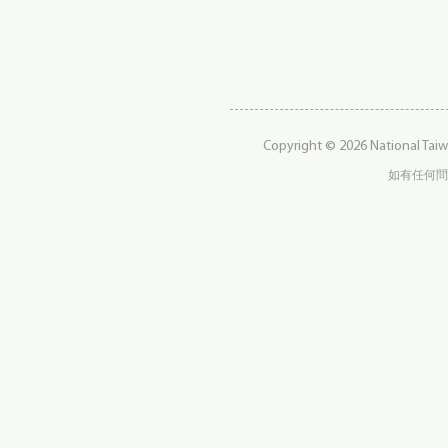
Copyright © 2026 National Taiw
如有任何問