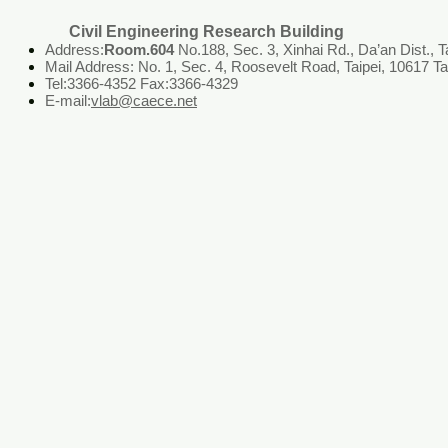
Civil Engineering Research Building
Address:
Room.604
No.188, Sec. 3, Xinhai Rd., Da’an Dist., T
Mail Address: No. 1, Sec. 4, Roosevelt Road, Taipei, 10617 
Tel:3366-4352 Fax:3366-4329
E-mail:
vlab@caece.net